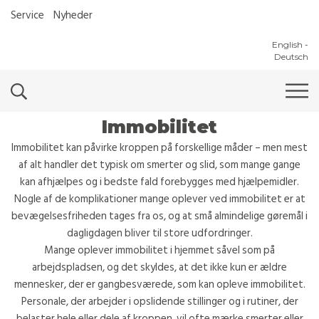
Service
Nyheder
English
-
Deutsch
Komplikationer ved
Immobilitet
Immobilitet kan påvirke kroppen på forskellige måder – men mest
af alt handler det typisk om smerter og slid, som mange gange
kan afhjælpes og i bedste fald forebygges med hjælpemidler.
Nogle af de komplikationer mange oplever ved immobilitet er at
bevægelsesfriheden tages fra os, og at små almindelige gøremål i
dagligdagen bliver til store udfordringer.
Mange oplever immobilitet i hjemmet såvel som på
arbejdspladsen, og det skyldes, at det ikke kun er ældre
mennesker, der er gangbesværede, som kan opleve immobilitet.
Personale, der arbejder i opslidende stillinger og i rutiner, der
belaster hele eller dele af kroppen, vil ofte mærke smerter eller