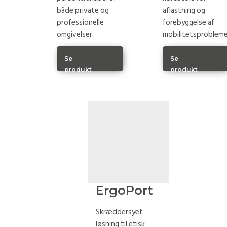
både private og
aflastning og
professionelle
forebyggelse af
omgivelser.
mobilitetsprobleme
Se
Se
produkt
produkt
ErgoPort
Skræddersyet
løsning til etisk