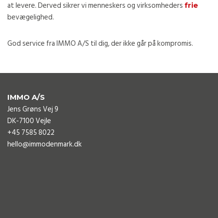
at levere. Derved sikrer vi menneskers og virksomheders
frie
bevægelighed.
God service fra IMMO A/S til dig, der ikke går på kompromis.
IMMO A/S
Jens Grøns Vej 9
DK-7100 Vejle
+45 7585 8022
hello@immodenmark.dk