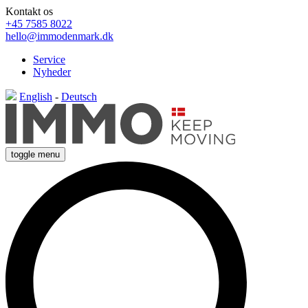
Kontakt os
+45 7585 8022
hello@immodenmark.dk
Service
Nyheder
English
-
Deutsch
toggle menu