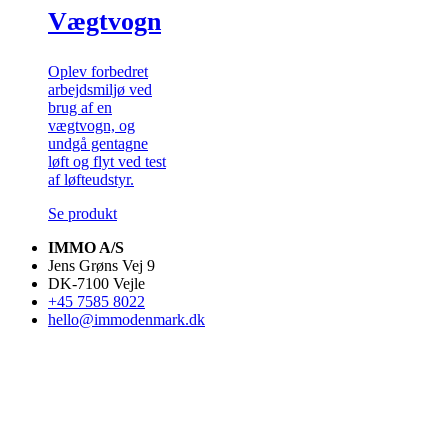
Vægtvogn
Oplev forbedret
arbejdsmiljø ved
brug af en
vægtvogn, og
undgå gentagne
løft og flyt ved test
af løfteudstyr.
Se produkt
IMMO A/S
Jens Grøns Vej 9
DK-7100 Vejle
+45 7585 8022
hello@immodenmark.dk