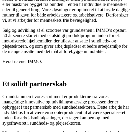
eller maskiner bygget fra bunden – enten til individuelle mennesker
eller til generel brug. Vores løsninger er optimeret til at bryde daglige
rutiner til gavn for både arbejdstagere og arbejdsgivere. Derfor siger
vi, at vi arbejder for menneskets frie bevægelighed.
Salg og udvikling af el-scootere var grundstenen i IMMO’s opstart.
50 år senere står vi med et alsidigt produktprogram inden for el-
motoriserede hjælpemidler, der aflaster ansatte i sundheds- og
plejesektoren, og som giver arbejdspladser et bedre arbejdsmiljø for
de mange ansatte med det mål at forebygge immobilitet.
Heraf navnet IMMO.
Et solidt partnerskab
Grundstammen i vores sortiment er produkterne fra vores
mangeårige innovative og udviklingsmæssige processer, der er
opbygget i tæt partnerskab med sundhedssektoren. Dette arbejde har
udviklet os fra at være en scooterproducent til at være specialiseret
inden for arbejdsmiljøløsninger, der tager kampen op med
sygefraværet i sundheds- og plejesektoren.