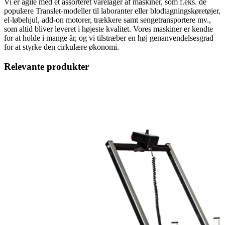
Vi er agile med et assorteret varelager af maskiner, som f.eks. de
populære Translet-modeller til laboranter eller blodtagningskøretøjer,
el-løbehjul, add-on motorer, trækkere samt sengetransportere mv.,
som altid bliver leveret i højeste kvalitet. Vores maskiner er kendte
for at holde i mange år, og vi tilstræber en høj genanvendelsesgrad
for at styrke den cirkulære økonomi.
Relevante produkter