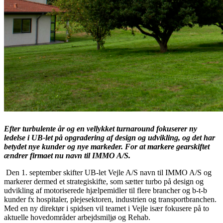
Efter turbulente år og en vellykket turnaround fokuserer ny
ledelse i UB-let på opgradering af design og udvikling, og det har
betydet nye kunder og nye markeder. For at markere gearskiftet
ændrer firmaet nu navn til IMMO A/S.
Den 1. september skifter UB-let Vejle A/S navn til IMMO A/S og
markerer dermed et strategiskifte, som sætter turbo på design og
udvikling af motoriserede hjælpemidler til flere brancher og b-t-b
kunder fx hospitaler, plejesektoren, industrien og transportbranchen.
Med en ny direktør i spidsen vil teamet i Vejle især fokusere på to
aktuelle hovedområder arbejdsmiljø og Rehab.