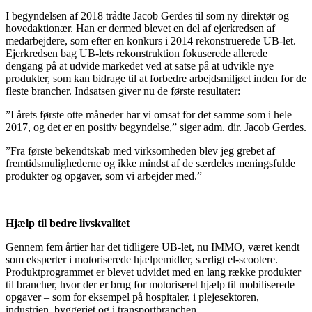
I begyndelsen af 2018 trådte Jacob Gerdes til som ny direktør og
hovedaktionær. Han er dermed blevet en del af ejerkredsen af
medarbejdere, som efter en konkurs i 2014 rekonstruerede UB-let.
Ejerkredsen bag UB-lets rekonstruktion fokuserede allerede
dengang på at udvide markedet ved at satse på at udvikle nye
produkter, som kan bidrage til at forbedre arbejdsmiljøet inden for de
fleste brancher. Indsatsen giver nu de første resultater:
”I årets første otte måneder har vi omsat for det samme som i hele
2017, og det er en positiv begyndelse,” siger adm. dir. Jacob Gerdes.
”Fra første bekendtskab med virksomheden blev jeg grebet af
fremtidsmulighederne og ikke mindst af de særdeles meningsfulde
produkter og opgaver, som vi arbejder med.”
Hjælp til bedre livskvalitet
Gennem fem årtier har det tidligere UB-let, nu IMMO, været kendt
som eksperter i motoriserede hjælpemidler, særligt el-scootere.
Produktprogrammet er blevet udvidet med en lang række produkter
til brancher, hvor der er brug for motoriseret hjælp til mobiliserede
opgaver – som for eksempel på hospitaler, i plejesektoren,
industrien, byggeriet og i transportbranchen.