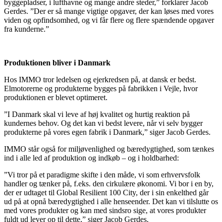
byggepladser, i lufthavne og mange andre steder,” forklarer Jacob
Gerdes. ”Der er så mange vigtige opgaver, der kan løses med vores
viden og opfindsomhed, og vi får flere og flere spændende opgaver
fra kunderne.”
Produktionen bliver i Danmark
Hos IMMO tror ledelsen og ejerkredsen på, at dansk er bedst.
Elmotorerne og produkterne bygges på fabrikken i Vejle, hvor
produktionen er blevet optimeret.
”I Danmark skal vi leve af høj kvalitet og hurtig reaktion på
kundernes behov. Og det kan vi bedst levere, når vi selv bygger
produkterne på vores egen fabrik i Danmark,” siger Jacob Gerdes.
IMMO står også for miljøvenlighed og bæredygtighed, som tænkes
ind i alle led af produktion og indkøb – og i holdbarhed:
”Vi tror på et paradigme skifte i den måde, vi som erhvervsfolk
handler og tænker på, f.eks. den cirkulære økonomi. Vi bor i en by,
der er udtaget til Global Resilient 100 City, der i sin enkelthed går
ud på at opnå bæredygtighed i alle henseender. Det kan vi tilslutte os
med vores produkter og kan med sindsro sige, at vores produkter
fuldt ud lever op til dette,” siger Jacob Gerdes.