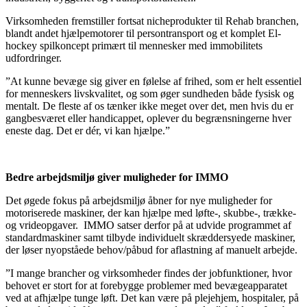
Virksomheden fremstiller fortsat nicheprodukter til Rehab branchen,
blandt andet hjælpemotorer til persontransport og et komplet El-
hockey spilkoncept primært til mennesker med immobilitets
udfordringer.
”At kunne bevæge sig giver en følelse af frihed, som er helt essentiel
for menneskers livskvalitet, og som øger sundheden både fysisk og
mentalt. De fleste af os tænker ikke meget over det, men hvis du er
gangbesværet eller handicappet, oplever du begrænsningerne hver
eneste dag. Det er dér, vi kan hjælpe.”
Bedre arbejdsmiljø giver muligheder for IMMO
Det øgede fokus på arbejdsmiljø åbner for nye muligheder for
motoriserede maskiner, der kan hjælpe med løfte-, skubbe-, trække-
og vrideopgaver. IMMO satser derfor på at udvide programmet af
standardmaskiner samt tilbyde individuelt skræddersyede maskiner,
der løser nyopståede behov/påbud for aflastning af manuelt arbejde.
”I mange brancher og virksomheder findes der jobfunktioner, hvor
behovet er stort for at forebygge problemer med bevægeapparatet
ved at afhjælpe tunge løft. Det kan være på plejehjem, hospitaler, på