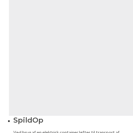
SpildOp
Ved brug af en elektrisk container løfter til transport af