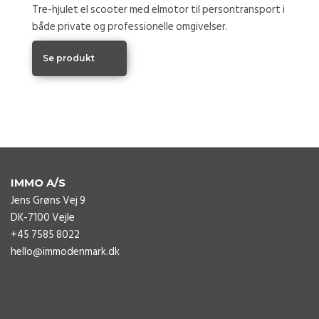
Tre-hjulet el scooter med elmotor til persontransport i
både private og professionelle omgivelser.
Se produkt
IMMO A/S
Jens Grøns Vej 9
DK-7100 Vejle
+45 7585 8022
hello@immodenmark.dk