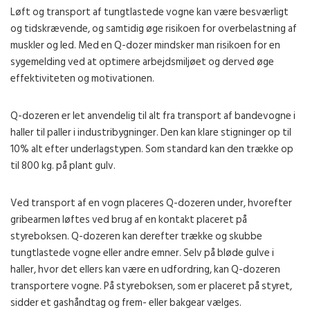
Løft og transport af tungtlastede vogne kan være besværligt
og tidskrævende, og samtidig øge risikoen for overbelastning af
muskler og led. Med en Q-dozer mindsker man risikoen for en
sygemelding ved at optimere arbejdsmiljøet og derved øge
effektiviteten og motivationen.
Q-dozeren er let anvendelig til alt fra transport af bandevogne i
haller til paller i industribygninger. Den kan klare stigninger op til
10% alt efter underlagstypen. Som standard kan den trække op
til 800 kg. på plant gulv.
Ved transport af en vogn placeres Q-dozeren under, hvorefter
gribearmen løftes ved brug af en kontakt placeret på
styreboksen. Q-dozeren kan derefter trække og skubbe
tungtlastede vogne eller andre emner. Selv på bløde gulve i
haller, hvor det ellers kan være en udfordring, kan Q-dozeren
transportere vogne. På styreboksen, som er placeret på styret,
sidder et gashåndtag og frem- eller bakgear vælges.