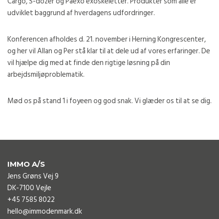
Cargo, S-dozer og Paexo exoskeletter. Produkter som alle er
udviklet baggrund af hverdagens udfordringer.
Konferencen afholdes d. 21. november i Herning Kongrescenter,
og her vil Allan og Per stå klar til at dele ud af vores erfaringer. De
vil hjælpe dig med at finde den rigtige løsning på din
arbejdsmiljøproblematik.
Mød os på stand 1 i foyeen og god snak. Vi glæder os til at se dig.
IMMO A/S
Jens Grøns Vej 9
DK-7100 Vejle
+45 7585 8022
hello@immodenmark.dk